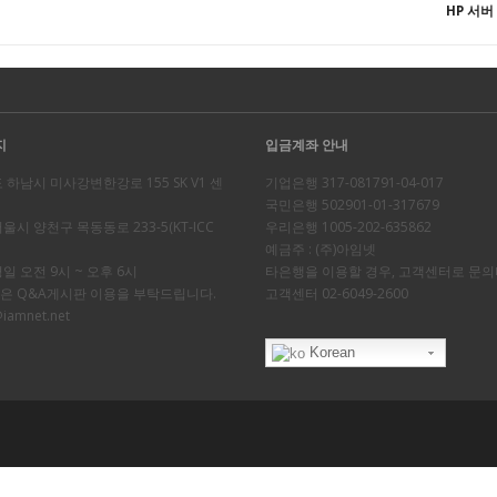
HP 서버
지
입금계좌 안내
도 하남시 미사강변한강로 155 SK V1 센
기업은행 317-081791-04-017
국민은행 502901-01-317679
울시 양천구 목동동로 233-5(KT-ICC
우리은행 1005-202-635862
예금주 : (주)아임넷
평일 오전 9시 ~ 오후 6시
타은행을 이용할 경우, 고객센터로 문의
일은 Q&A게시판 이용을 부탁드립니다.
고객센터 02-6049-2600
iamnet.net
Korean