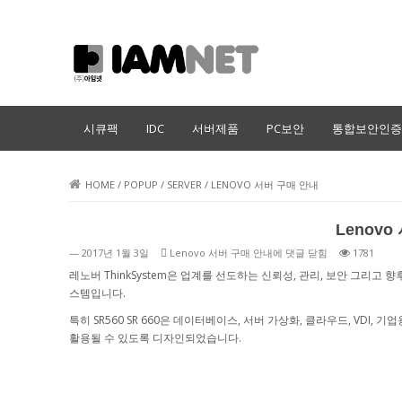
IT인프라 전문 아임넷
시큐팩
IDC
서버제품
PC보안
통합보안인증
HOME
/
POPUP
/
SERVER
/
LENOVO 서버 구매 안내
Lenov
— 2017년 1월 3일
Lenovo 서버 구매 안내에
댓글 닫힘
1781
레노버 ThinkSystem은 업계를 선도하는 신뢰성, 관리, 보안 그리
스템입니다.
특히 SR560 SR 660은 데이터베이스, 서버 가상화, 클라우드, VD
활용될 수 있도록 디자인되었습니다.