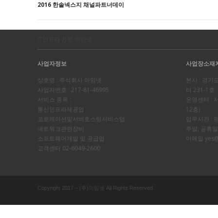
2016 한솔넥스지 채널파트너데이
IT인프라 전문 아임넷
사업자정보
사업장소재
상호명 : 주식회사 아임넷
본사 : 경기
사업자번호 : 217-81-46995
터 231-1호
서비스 종목 :
운영센터 : 서
통신인프라제공업
12층)
코로케이션및서버호스팅서비스업
업무시간 : 
네트워크관련장비
주말, 공휴
소프트웨어개발 및 공급업
이메일
yes@
고객센터 02-6049-2600
Copyright 2017 – (주)아임넷 All Rights Reserved.