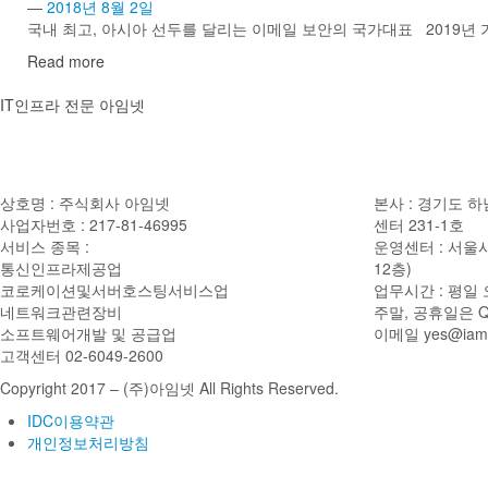
—
2018년 8월 2일
국내 최고, 아시아 선두를 달리는 이메일 보안의 국가대표 2019년
Read more
IT인프라 전문 아임넷
사업자정보
사업장소
상호명 : 주식회사 아임넷
본사 : 경기도 하
사업자번호 : 217-81-46995
센터 231-1호
서비스 종목 :
운영센터 : 서울시
통신인프라제공업
12층)
코로케이션및서버호스팅서비스업
업무시간 : 평일 
네트워크관련장비
주말, 공휴일은 
소프트웨어개발 및 공급업
이메일
yes@iamn
고객센터 02-6049-2600
Copyright 2017 – (주)아임넷 All Rights Reserved.
IDC이용약관
개인정보처리방침