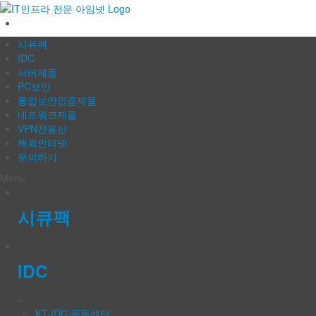
IT인프라 전문 아임넷
시큐팩
IDC
서버제품
PC보안
통합보안인증제품
네트워크제품
VPN전용선
해외인터넷
문의하기
Menu
시큐팩
IDC
+
KT-IDC 목동센터