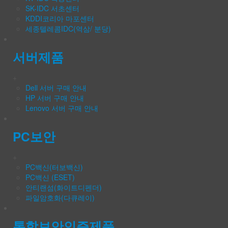
SK-IDC 서초센터
KDDI코리아 마포센터
세종텔레콤IDC(역삼/ 분당)
서버제품
+
Dell 서버 구매 안내
HP 서버 구매 안내
Lenovo 서버 구매 안내
PC보안
+
PC백신(터보백신)
PC백신 (ESET)
안티랜섬(화이트디펜더)
파일암호화(다큐레이)
통합보안인증제품