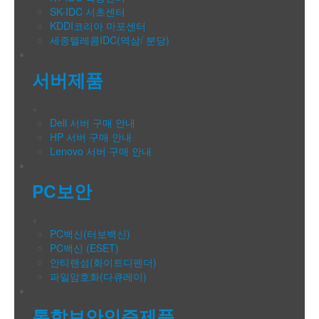
SK-IDC 서초센터
KDDI코리아 마포센터
세종텔레콤IDC(역삼/ 분당)
서버제품
+
Dell 서버 구매 안내
HP 서버 구매 안내
Lenovo 서버 구매 안내
PC보안
+
PC백신(터보백신)
PC백신 (ESET)
안티랜섬(화이트디펜더)
파일암호화(다큐레이)
통합보안인증제품