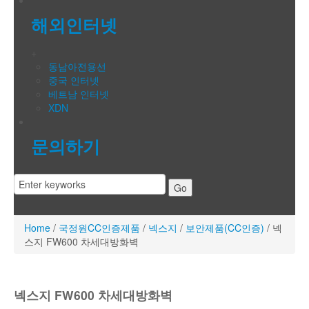
해외인터넷
+
동남아전용선
중국 인터넷
베트남 인터넷
XDN
문의하기
Home
/
국정원CC인증제품
/
넥스지
/
보안제품(CC인증)
/
넥
스지 FW600 차세대방화벽
넥스지 FW600 차세대방화벽