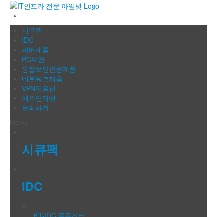
IT인프라 전문 아임넷
시큐팩
IDC
서버제품
PC보안
통합보안인증제품
네트워크제품
VPN전용선
해외인터넷
문의하기
Menu
시큐팩
IDC
+
KT-IDC 목동센터