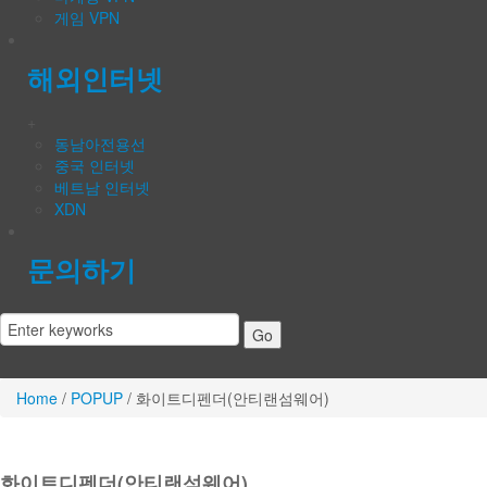
게임 VPN
해외인터넷
+
동남아전용선
중국 인터넷
베트남 인터넷
XDN
문의하기
Home
/
POPUP
/
화이트디펜더(안티랜섬웨어)
화이트디펜더(안티랜섬웨어)