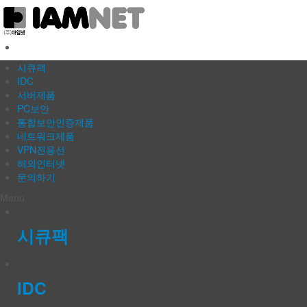
IT인프라 전문 아임넷
시큐팩
IDC
서버제품
PC보안
통합보안인증제품
네트워크제품
VPN전용선
해외인터넷
문의하기
Menu
시큐팩
IDC