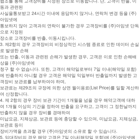
협조를 통해 고객장비를 지정된 장소로 이동합니다. 단, 고객이 반출, 이
동과 관련된
사실을통보받고 24시간 이내에 응답하지 않거나, 연락처 변경 등을 (주)
아임넷에
통보하지 않아 고객과의 연락이 불가한 경우 고객장비를 (주)아임넷 단독
으로 지정된
장소로 고객장비를 반출, 이동시킵니다.
3. 제2항의 경우 고객장비의 비정상적인 시스템 종료로 인한 데이터 손실
로 발생한 손해
또는 반출, 이동과 관련된 손해가 발생한 경우, 고객은 이로 인한 손해배
상을 (주)아임넷에
청구 할 수 없습니다. 또한, 고객이 해약일로부터 7일 이내(해약일 포함)
에 반출하지 아니할 경우 고객은 해약일 익일부터 반출일까지 발생한 고
객장비 보관료를 납부하여야 하며,
보관료는 제29조의 규정에 의한 상면 월이용료(List Price)를 일할 계산하
여 산정합니다.
4. 제 2항의 경우 장비 보관 기간이 1개월을 넘을 경우 해약고객에 대하
여 1개월 이상의 기간을 정하여 반출을 요구하고, 고객이 그 정한날까지
반출하지 않을 경우 장비를 경매하여
미납요금, 지체상금, 보관료 등에 충당할 수 있으며, 미납요금, 지체상금,
보관료 등이
장비가액을 초과할 경우 (주)아임넷의 소유로 할 수 있습니다.
5. 임대장비의 경우 해약 고객은 7일 이내(해약일 포함)에 (주)아임넷에