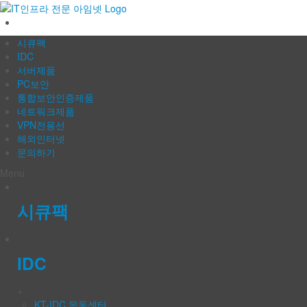
IT인프라 전문 아임넷
시큐팩
IDC
서버제품
PC보안
통합보안인증제품
네트워크제품
VPN전용선
해외인터넷
문의하기
Menu
시큐팩
IDC
+
KT-IDC 목동센터