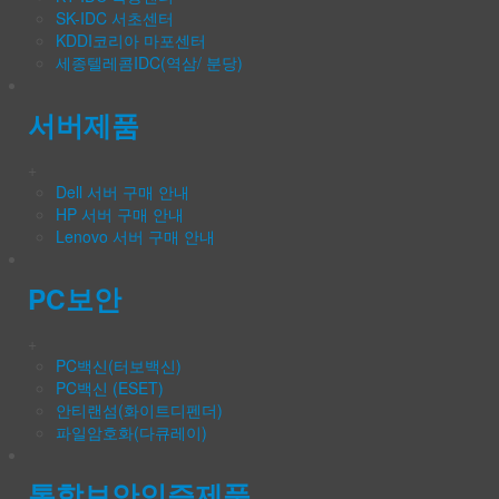
SK-IDC 서초센터
KDDI코리아 마포센터
세종텔레콤IDC(역삼/ 분당)
서버제품
+
Dell 서버 구매 안내
HP 서버 구매 안내
Lenovo 서버 구매 안내
PC보안
+
PC백신(터보백신)
PC백신 (ESET)
안티랜섬(화이트디펜더)
파일암호화(다큐레이)
통합보안인증제품