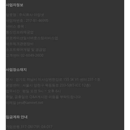
사업자정보
상호명 : 주식회사 아임넷
사업자번호 : 217-81-46995
서비스 종목 :
통신인프라제공업
코로케이션및서버호스팅서비스업
네트워크관련장비
소프트웨어개발 및 공급업
고객센터 02-6049-2600
사업장소재지
본사 : 경기도 하남시 미사강변한강로 155 SK V1 센터 231-1호
운영센터 : 서울시 양천구 목동동로 233-5(KT-ICC 12층)
업무시간 : 평일 오전 9시 ~ 오후 6시
주말, 공휴일은 Q&A게시판 이용을 부탁드립니다.
이메일
yes@iamnet.net
입금계좌 안내
기업은행 317-081791-04-017