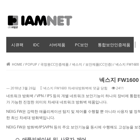
IT인프라 전문 아임넷
시큐팩
IDC
서버제품
PC보안
통합보안인증제품
HOME
/
POPUP
/
국정원CC인증제품
/
넥스지
/
보안제품(CC인증)
/
넥스지 FW160
넥스지 FW160
— 2018년 3월 26일
넥스지 FW1600 차세대방화벽에
댓글 닫힘
2411
네트워크 방화벽 / VPN / IPS 등의 개별 네트워크 보안기능이 하나의 장비에 
가 가능한 진정한 의미의 차세대 네트워크 방화벽 제품입니다.
NEXG FW은 강력한 애플리케이션 탐지 및 제어를 수행할 뿐 아니라 사용자 별
한 최신 차세대 방화벽입니다.
NEXG FW은 방화벽/IPS/VPN 등의 주요 보안기능을 동시에 수행해도 고성능